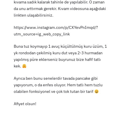
kıvama sadık kalarak tahinle de yapılabilir. O zaman
da unu arttırmak gerekir. Kıvam videosuna aşağıdaki
linkten ulaşabilirsiniz.
https://www.instagram.com/p/CXYevPnImqd/?
utm_source=ig_web_copy_link
Buna tuz koymayıp 1 avuç küçültülmüş kuru üzüm, 1
yk rondodan çekilmiş kuru dut veya 2-3 hurmadan
yapılmış püre eklerseniz buyrunuz bize hafif tatlı
kek.
Ayrıca ben bunu senelerdir tavada pancake gibi
yapıyorum, o da enfes oluyor. Hem tatlı hem tuzlu
olabilen fonksiyonel ve çok tok tutan bir tarif
Afiyet olsun!