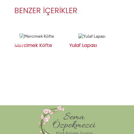
BENZER İÇERİKLER
Mercimek Köfte
Yulaf Lapası
Kino