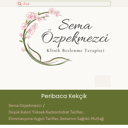
Skip
Search
to
for:
content
Toggle
Navigation
SEMA KİMDİR?
Peribaca Kekçik
Sema Ozpekmezci
PROGRAMLAR & EĞİTİMLER
Düşük Kalori Yüksek Karbonhidrat Tarifler
Eliminasyona Uygun Tarifler
Sema'nın Sağlıklı Mutfağı
KAYIT & ÖDEME