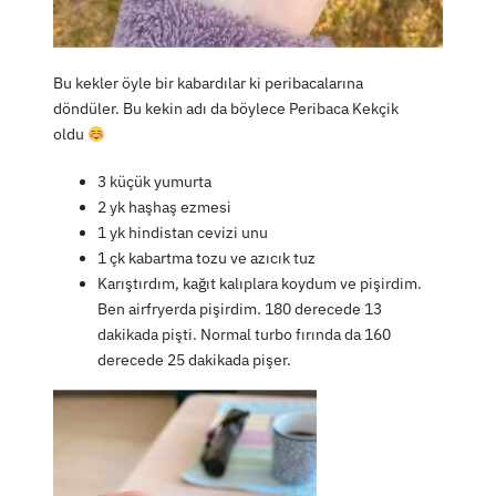
Bu kekler öyle bir kabardılar ki peribacalarına
döndüler. Bu kekin adı da böylece Peribaca Kekçik
oldu
3 küçük yumurta
2 yk haşhaş ezmesi
1 yk hindistan cevizi unu
1 çk kabartma tozu ve azıcık tuz
Karıştırdım, kağıt kalıplara koydum ve pişirdim.
Ben airfryerda pişirdim. 180 derecede 13
dakikada pişti. Normal turbo fırında da 160
derecede 25 dakikada pişer.