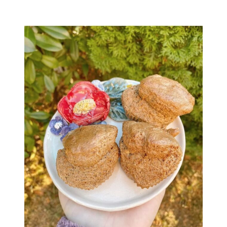
MUTLU SONLAR
YAZILARIM
SEMA’NIN SAĞLIKLI MUTFAĞI
İLETİŞİM